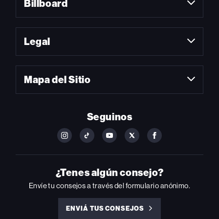
Billboard
Legal
Mapa del Sitio
Seguinos
FOLLOW
FOLLOW
FOLLOW
FOLLOW
FOLLOW
BILLBOARD
BILLBOARD
BILLBOARD
BILLBOARD
BILLBOARD
ON
ON
ON
ON
ON
INSTAGRAM
YOUTUBE
YOUTUBE
X
FACEBOOK
¿Tenes algún consejo?
Envíe tu consejos a través del formulario anónimo.
ENVIÁ TUS CONSEJOS
ENVIÁ