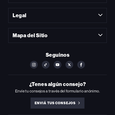
Legal
Mapa del Sitio
Seguinos
FOLLOW
FOLLOW
FOLLOW
FOLLOW
FOLLOW
BILLBOARD
BILLBOARD
BILLBOARD
BILLBOARD
BILLBOARD
ON
ON
ON
ON
ON
INSTAGRAM
YOUTUBE
YOUTUBE
X
FACEBOOK
¿Tenes algún consejo?
Envíe tu consejos a través del formulario anónimo.
ENVIÁ TUS CONSEJOS
ENVIÁ
TUS
CONSEJOS