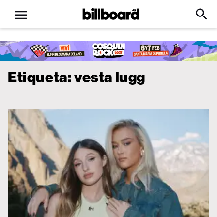
Open
Billboard
Searc
Click
menu
to
Expa
Searc
Input
Etiqueta:
vesta lugg