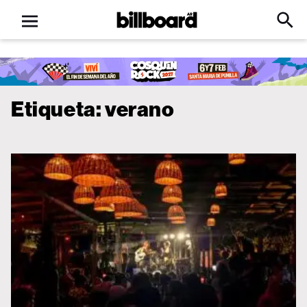
Open
Billboard
Searc
Click
menu
to
Expa
Searc
Input
Etiqueta:
verano