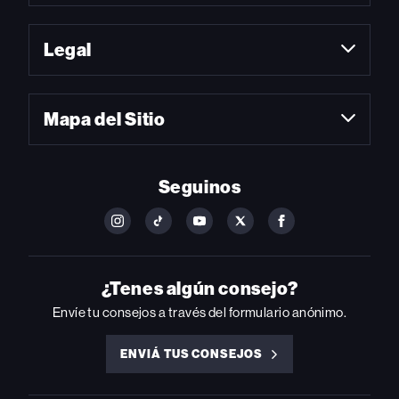
Legal
Mapa del Sitio
Seguinos
FOLLOW
FOLLOW
FOLLOW
FOLLOW
FOLLOW
BILLBOARD
BILLBOARD
BILLBOARD
BILLBOARD
BILLBOARD
ON
ON
ON
ON
ON
INSTAGRAM
YOUTUBE
YOUTUBE
X
FACEBOOK
¿Tenes algún consejo?
Envíe tu consejos a través del formulario anónimo.
ENVIÁ TUS CONSEJOS
ENVIÁ
TUS
CONSEJOS