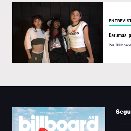
ENTREVIS
Darumas: pr
Por
Billboar
Segu