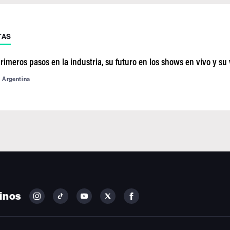
TAS
imeros pasos en la industria, su futuro en los shows en vivo y su 
d Argentina
inos
FOLLOW
FOLLOW
FOLLOW
FOLLOW
FOLLOW
BILLBOARD
BILLBOARD
BILLBOARD
BILLBOARD
BILLBOARD
ON
ON
ON
ON
ON
INSTAGRAM
YOUTUBE
YOUTUBE
X
FACEBOOK