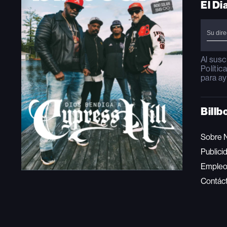
El Di
Al susc
Polític
para ay
Billb
Sobre 
Publici
Emple
Contác