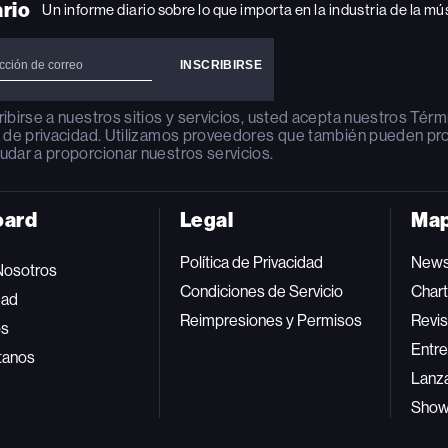
ario
Un informe diario sobre lo que importa en la industria de la mú
ribirse a nuestros sitios y servicios, usted acepta nuestros
Térm
a de privacidad
. Utilizamos proveedores que también pueden pr
udar a proporcionar nuestros servicios.
oard
Legal
Map
Política de Privacidad
New
Nosotros
Condiciones de Servicio
Char
dad
Reimpresiones y Permisos
Revis
os
Entre
tanos
Lanz
Sho