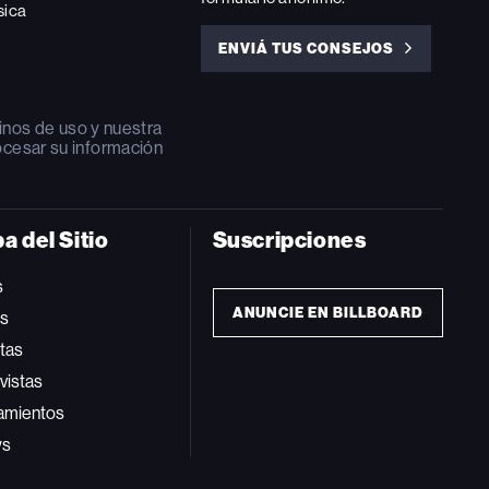
sica
ENVIÁ TUS CONSEJOS
ENVIÁ
TUS
CONSEJOS
inos de uso
y nuestra
ocesar su información
a del Sitio
Suscripciones
s
ANUNCIE EN BILLBOARD
ts
tas
vistas
amientos
ws