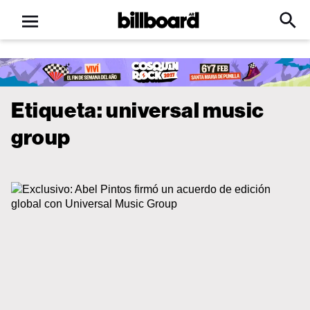
Open
Billboard
Searc
Click
menu
to
Expa
Searc
Input
Etiqueta:
universal music
group