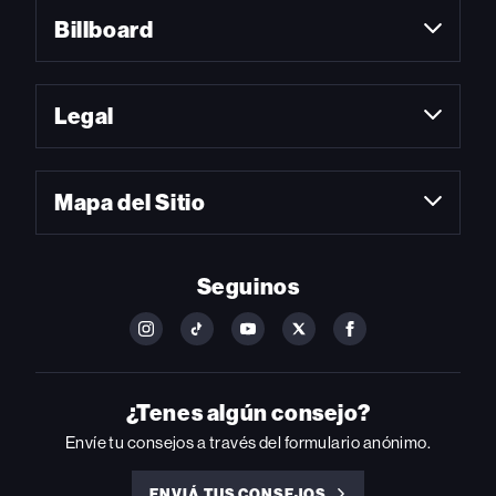
Billboard
Legal
Mapa del Sitio
Seguinos
FOLLOW
FOLLOW
FOLLOW
FOLLOW
FOLLOW
BILLBOARD
BILLBOARD
BILLBOARD
BILLBOARD
BILLBOARD
ON
ON
ON
ON
ON
INSTAGRAM
YOUTUBE
YOUTUBE
X
FACEBOOK
¿Tenes algún consejo?
Envíe tu consejos a través del formulario anónimo.
ENVIÁ TUS CONSEJOS