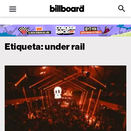
Open
Billboard
Searc
Click
menu
to
Expa
Searc
Input
Etiqueta:
under rail