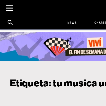
Open
menu
Search
Click
NEWS
CHART
to
Expand
Search
Input
Etiqueta:
tu musica 