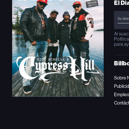
El Di
Al susc
Polític
para ay
Billb
Sobre 
Publici
Emple
Contác