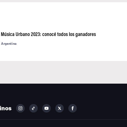
 Música Urbano 2023: conocé todos los ganadores
d Argentina
inos
FOLLOW
FOLLOW
FOLLOW
FOLLOW
FOLLOW
BILLBOARD
BILLBOARD
BILLBOARD
BILLBOARD
BILLBOARD
ON
ON
ON
ON
ON
INSTAGRAM
YOUTUBE
YOUTUBE
X
FACEBOOK