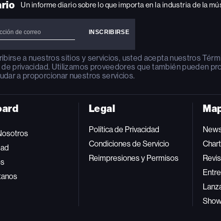
ario
Un informe diario sobre lo que importa en la industria de la mú
ribirse a nuestros sitios y servicios, usted acepta nuestros
Térm
a de privacidad
. Utilizamos proveedores que también pueden pr
udar a proporcionar nuestros servicios.
oard
Legal
Map
Política de Privacidad
New
Nosotros
Condiciones de Servicio
Char
dad
Reimpresiones y Permisos
Revis
os
Entre
tanos
Lanz
Sho