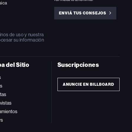
sica
ENVIÁ TUS CONSEJOS
ENVIÁ
TUS
CONSEJOS
inos de uso
y nuestra
ocesar su información
a del Sitio
Suscripciones
s
ANUNCIE EN BILLBOARD
ts
tas
vistas
amientos
ws