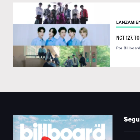
LANZAMIE
NCT 127, T
Por
Billboar
Segu