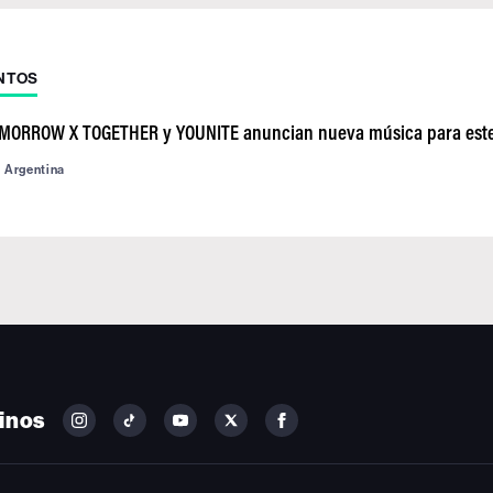
NTOS
OMORROW X TOGETHER y YOUNITE anuncian nueva música para est
d Argentina
inos
FOLLOW
FOLLOW
FOLLOW
FOLLOW
FOLLOW
BILLBOARD
BILLBOARD
BILLBOARD
BILLBOARD
BILLBOARD
ON
ON
ON
ON
ON
INSTAGRAM
YOUTUBE
YOUTUBE
X
FACEBOOK