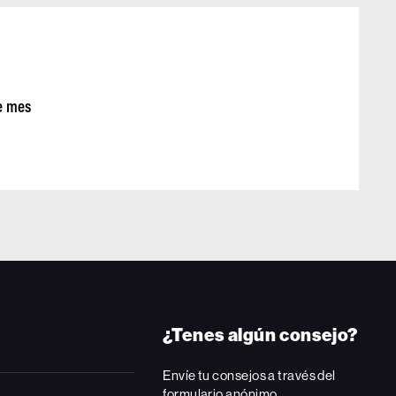
e mes
¿Tenes algún consejo?
Envíe tu consejos a través del
formulario anónimo.