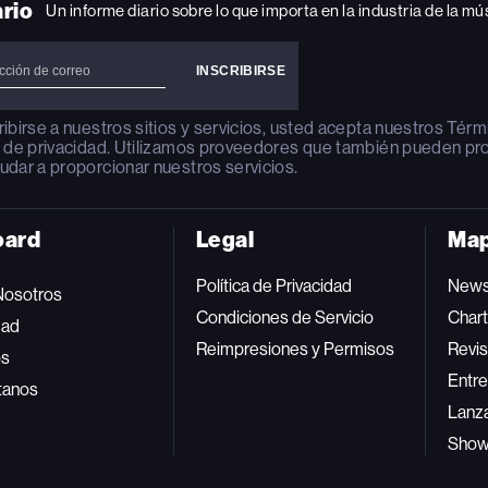
ario
Un informe diario sobre lo que importa en la industria de la mú
ribirse a nuestros sitios y servicios, usted acepta nuestros
Térm
a de privacidad
. Utilizamos proveedores que también pueden pr
udar a proporcionar nuestros servicios.
oard
Legal
Map
Política de Privacidad
New
Nosotros
Condiciones de Servicio
Char
dad
Reimpresiones y Permisos
Revis
os
Entre
tanos
Lanz
Sho