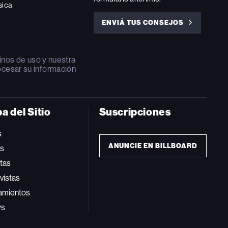
sica
ENVIÁ TUS CONSEJOS
ENVIÁ
TUS
CONSEJOS
inos de uso
y nuestra
ocesar su información
a del Sitio
Suscripciones
s
ANUNCIE EN BILLBOARD
ts
tas
vistas
amientos
ws