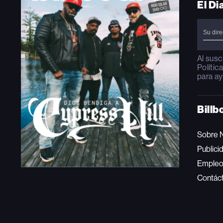
El Di
Al susc
Polític
para ay
Billb
Sobre 
Publici
Emple
Contác