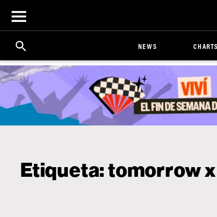
Open
menu
Search
Click
NEWS
CHART
to
Expand
Search
Input
Etiqueta:
tomorrow x