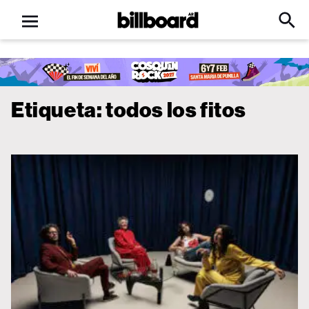
Open
Billboard
Searc
Click
menu
to
Expa
Searc
Input
Etiqueta:
todos los fitos