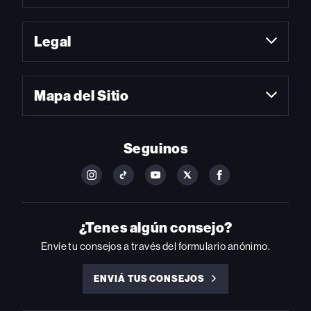
Legal
Mapa del Sitio
Seguinos
FOLLOW
FOLLOW
FOLLOW
FOLLOW
FOLLOW
BILLBOARD
BILLBOARD
BILLBOARD
BILLBOARD
BILLBOARD
ON
ON
ON
ON
ON
INSTAGRAM
YOUTUBE
YOUTUBE
X
FACEBOOK
¿Tenes algún consejo?
Envíe tu consejos a través del formulario anónimo.
ENVIÁ TUS CONSEJOS
ENVIÁ
TUS
CONSEJOS