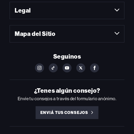
Legal
Mapa del Sitio
Seguinos
FOLLOW
FOLLOW
FOLLOW
FOLLOW
FOLLOW
BILLBOARD
BILLBOARD
BILLBOARD
BILLBOARD
BILLBOARD
ON
ON
ON
ON
ON
INSTAGRAM
YOUTUBE
YOUTUBE
X
FACEBOOK
¿Tenes algún consejo?
Envíe tu consejos a través del formulario anónimo.
ENVIÁ TUS CONSEJOS
ENVIÁ
TUS
CONSEJOS