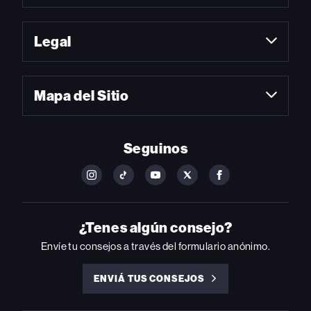
Legal
Mapa del Sitio
Seguinos
FOLLOW
FOLLOW
FOLLOW
FOLLOW
FOLLOW
BILLBOARD
BILLBOARD
BILLBOARD
BILLBOARD
BILLBOARD
ON
ON
ON
ON
ON
INSTAGRAM
YOUTUBE
YOUTUBE
X
FACEBOOK
¿Tenes algún consejo?
Envíe tu consejos a través del formulario anónimo.
ENVIÁ TUS CONSEJOS
ENVIÁ
TUS
CONSEJOS