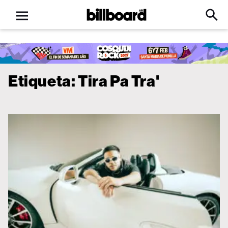
Open
Billboard
Searc
Click
menu
to
Expa
Searc
Input
Etiqueta:
Tira Pa Tra'