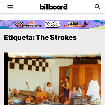
Open
Billboard
Searc
Click
menu
to
Expa
Searc
Input
Etiqueta:
The Strokes