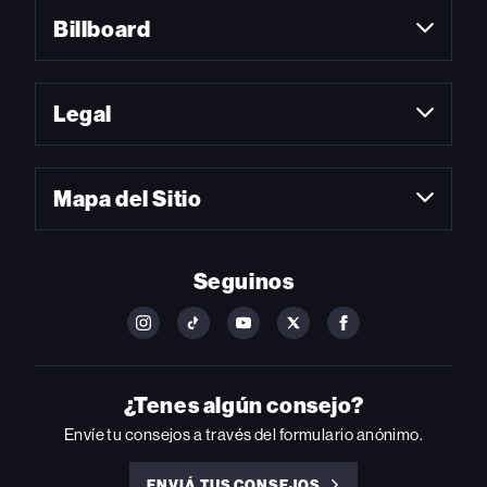
Billboard
Legal
Mapa del Sitio
Seguinos
FOLLOW
FOLLOW
FOLLOW
FOLLOW
FOLLOW
BILLBOARD
BILLBOARD
BILLBOARD
BILLBOARD
BILLBOARD
ON
ON
ON
ON
ON
INSTAGRAM
YOUTUBE
YOUTUBE
X
FACEBOOK
¿Tenes algún consejo?
Envíe tu consejos a través del formulario anónimo.
ENVIÁ TUS CONSEJOS