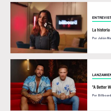
ENTREVIS
La histori
Por
Julián M
LANZAMIE
"A Better W
Por
Billboar