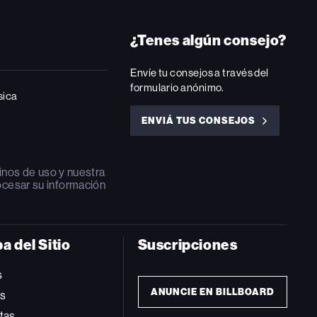
¿Tenes algún consejo?
Envíe tu consejos a través del
formulario anónimo.
sica
ENVIÁ TUS CONSEJOS
ENVIÁ
TUS
CONSEJOS
inos de uso
y nuestra
ocesar su información
a del Sitio
Suscripciones
s
ANUNCIE EN BILLBOARD
ts
tas