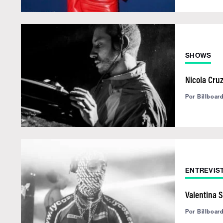
SHOWS
Nicola Cru
Por
Billboar
ENTREVIS
Valentina Sp
Por
Billboar