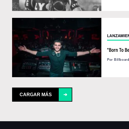
LANZAMIE
"Born To Be
Por
Billboar
CARGAR MÁS
➔