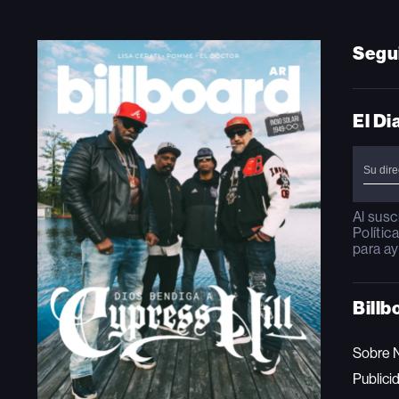
Segu
El Di
Al susc
Polític
para ay
Billb
Sobre 
Publici