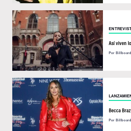
ENTREVIS
Así viven l
Por
Billboar
LANZAMIE
Becca Braz
Por
Billboar