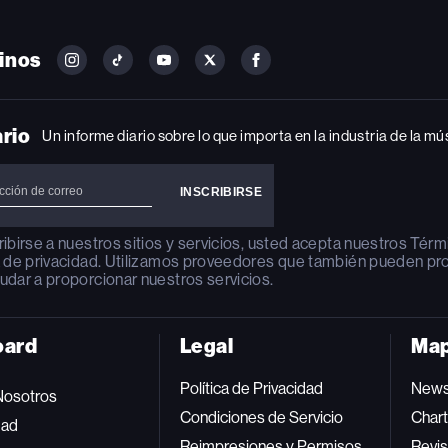
inos
FOLLOW
FOLLOW
FOLLOW
FOLLOW
FOLLOW
BILLBOARD
BILLBOARD
BILLBOARD
BILLBOARD
BILLBOARD
ON
ON
ON
ON
ON
INSTAGRAM
YOUTUBE
YOUTUBE
X
FACEBOOK
ario
Un informe diario sobre lo que importa en la industria de la mú
ribirse a nuestros sitios y servicios, usted acepta nuestros
Térm
a de privacidad
. Utilizamos proveedores que también pueden pr
udar a proporcionar nuestros servicios.
oard
Legal
Map
Política de Privacidad
New
Nosotros
Condiciones de Servicio
Char
dad
Reimpresiones y Permisos
Revis