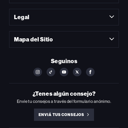
Legal
Mapa del Sitio
Seguinos
FOLLOW
FOLLOW
FOLLOW
FOLLOW
FOLLOW
BILLBOARD
BILLBOARD
BILLBOARD
BILLBOARD
BILLBOARD
ON
ON
ON
ON
ON
INSTAGRAM
YOUTUBE
YOUTUBE
X
FACEBOOK
¿Tenes algún consejo?
Envíe tu consejos a través del formulario anónimo.
ENVIÁ TUS CONSEJOS
ENVIÁ
TUS
CONSEJOS