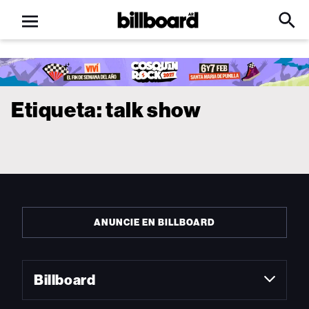
Open
Billboard
Searc
Click
menu
to
Expa
Searc
Input
Etiqueta:
talk show
ANUNCIE EN BILLBOARD
Billboard