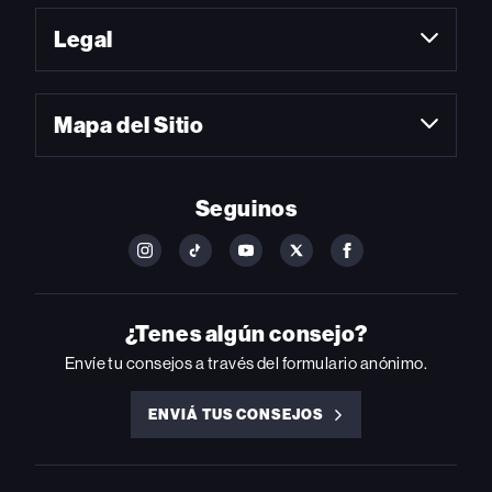
Legal
Mapa del Sitio
Seguinos
FOLLOW
FOLLOW
FOLLOW
FOLLOW
FOLLOW
BILLBOARD
BILLBOARD
BILLBOARD
BILLBOARD
BILLBOARD
ON
ON
ON
ON
ON
INSTAGRAM
YOUTUBE
YOUTUBE
X
FACEBOOK
¿Tenes algún consejo?
Envíe tu consejos a través del formulario anónimo.
ENVIÁ TUS CONSEJOS
ENVIÁ
TUS
CONSEJOS