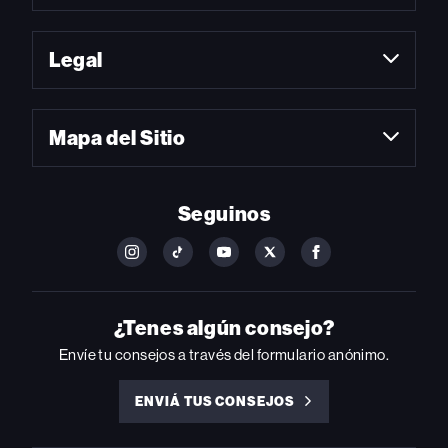
Legal
Mapa del Sitio
Seguinos
FOLLOW
FOLLOW
FOLLOW
FOLLOW
FOLLOW
BILLBOARD
BILLBOARD
BILLBOARD
BILLBOARD
BILLBOARD
ON
ON
ON
ON
ON
INSTAGRAM
YOUTUBE
YOUTUBE
X
FACEBOOK
¿Tenes algún consejo?
Envíe tu consejos a través del formulario anónimo.
ENVIÁ TUS CONSEJOS
ENVIÁ
TUS
CONSEJOS