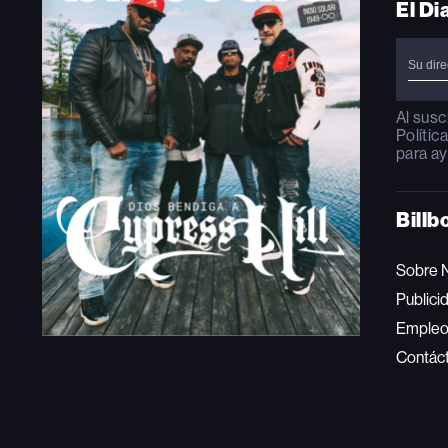
El Di
Al susc
Polític
para ay
Billb
Sobre 
Publici
Emple
Contác