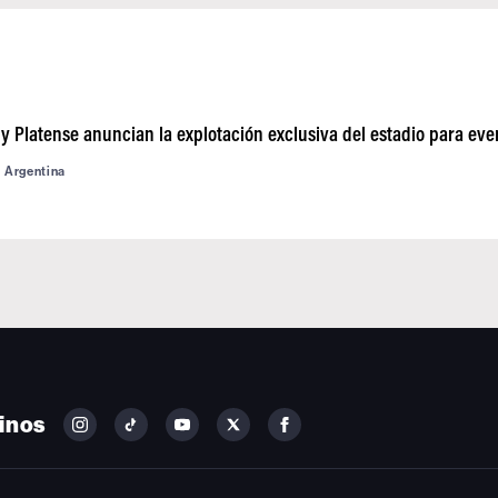
 Platense anuncian la explotación exclusiva del estadio para even
d Argentina
inos
FOLLOW
FOLLOW
FOLLOW
FOLLOW
FOLLOW
BILLBOARD
BILLBOARD
BILLBOARD
BILLBOARD
BILLBOARD
ON
ON
ON
ON
ON
INSTAGRAM
YOUTUBE
YOUTUBE
X
FACEBOOK