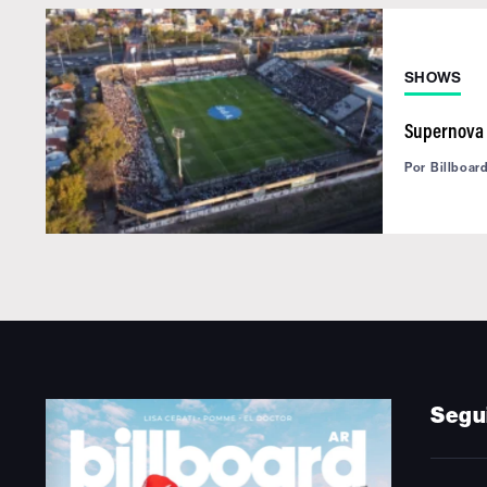
SHOWS
Supernova y
Por
Billboar
Segu