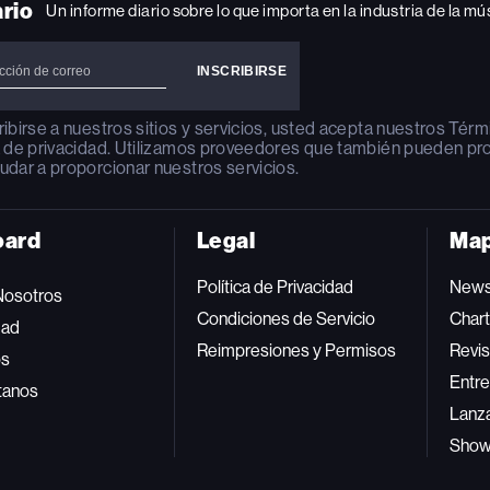
ario
Un informe diario sobre lo que importa en la industria de la mú
ribirse a nuestros sitios y servicios, usted acepta nuestros
Térm
a de privacidad
. Utilizamos proveedores que también pueden pr
udar a proporcionar nuestros servicios.
oard
Legal
Map
Política de Privacidad
New
Nosotros
Condiciones de Servicio
Char
dad
Reimpresiones y Permisos
Revis
os
Entre
tanos
Lanz
Sho