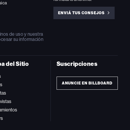
sica
ENVIÁ TUS CONSEJOS
ENVIÁ
TUS
CONSEJOS
inos de uso
y nuestra
ocesar su información
a del Sitio
Suscripciones
s
ANUNCIE EN BILLBOARD
ts
tas
vistas
amientos
ws