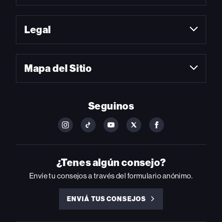
Legal
Mapa del Sitio
Seguinos
FOLLOW
FOLLOW
FOLLOW
FOLLOW
FOLLOW
BILLBOARD
BILLBOARD
BILLBOARD
BILLBOARD
BILLBOARD
ON
ON
ON
ON
ON
INSTAGRAM
YOUTUBE
YOUTUBE
X
FACEBOOK
¿Tenes algún consejo?
Envíe tu consejos a través del formulario anónimo.
ENVIÁ TUS CONSEJOS
ENVIÁ
TUS
CONSEJOS