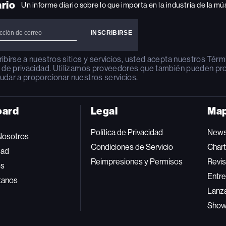
ario
Un informe diario sobre lo que importa en la industria de la mú
ribirse a nuestros sitios y servicios, usted acepta nuestros
Térm
a de privacidad
. Utilizamos proveedores que también pueden pr
udar a proporcionar nuestros servicios.
oard
Legal
Map
Política de Privacidad
New
Nosotros
Condiciones de Servicio
Char
dad
Reimpresiones y Permisos
Revis
os
Entre
tanos
Lanz
Sho