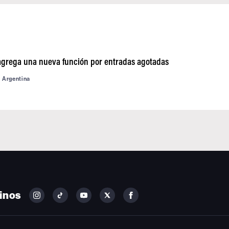
agrega una nueva función por entradas agotadas
d Argentina
inos
FOLLOW
FOLLOW
FOLLOW
FOLLOW
FOLLOW
BILLBOARD
BILLBOARD
BILLBOARD
BILLBOARD
BILLBOARD
ON
ON
ON
ON
ON
INSTAGRAM
YOUTUBE
YOUTUBE
X
FACEBOOK