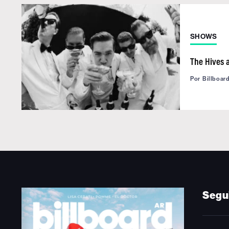
SHOWS
The Hives 
Por
Billboar
Segu