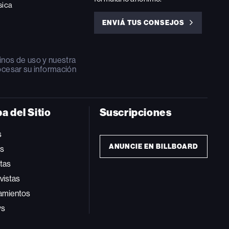
sica
ENVIÁ TUS CONSEJOS
ENVIÁ
TUS
CONSEJOS
inos de uso
y nuestra
ocesar su información
a del Sitio
Suscripciones
s
ANUNCIE EN BILLBOARD
ts
tas
vistas
amientos
ws