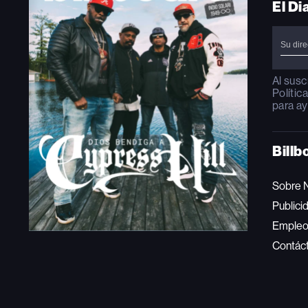
El Di
Al susc
Polític
para ay
Billb
Sobre 
Publici
Emple
Contác