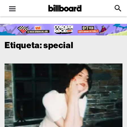
Open
Billboard
Searc
Click
menu
to
Expa
Searc
Input
Etiqueta:
special