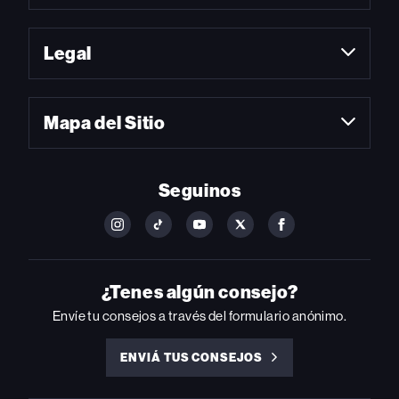
Legal
Mapa del Sitio
Seguinos
FOLLOW
FOLLOW
FOLLOW
FOLLOW
FOLLOW
BILLBOARD
BILLBOARD
BILLBOARD
BILLBOARD
BILLBOARD
ON
ON
ON
ON
ON
INSTAGRAM
YOUTUBE
YOUTUBE
X
FACEBOOK
¿Tenes algún consejo?
Envíe tu consejos a través del formulario anónimo.
ENVIÁ TUS CONSEJOS
ENVIÁ
TUS
CONSEJOS