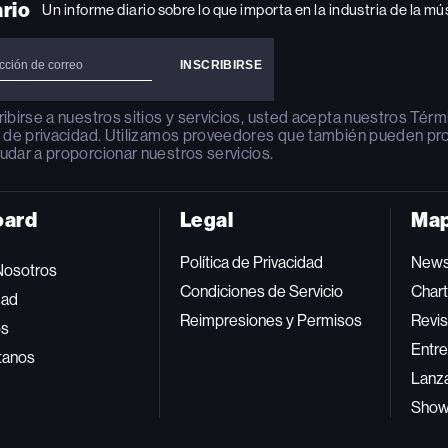
ario
Un informe diario sobre lo que importa en la industria de la mú
ribirse a nuestros sitios y servicios, usted acepta nuestros
Térm
a de privacidad
. Utilizamos proveedores que también pueden pr
udar a proporcionar nuestros servicios.
oard
Legal
Map
Política de Privacidad
New
Nosotros
Condiciones de Servicio
Char
dad
Reimpresiones y Permisos
Revis
os
Entre
tanos
Lanz
Sho