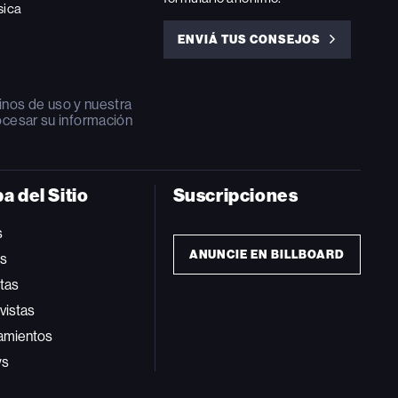
sica
ENVIÁ TUS CONSEJOS
ENVIÁ
TUS
CONSEJOS
inos de uso
y nuestra
ocesar su información
a del Sitio
Suscripciones
s
ANUNCIE EN BILLBOARD
ts
tas
vistas
amientos
ws