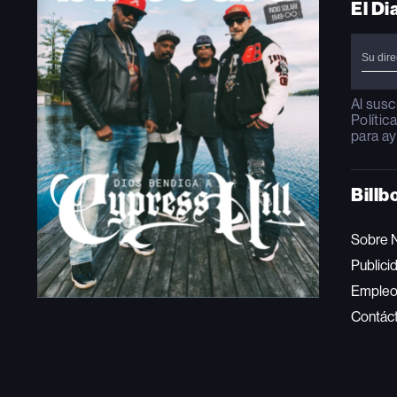
El Di
Al susc
Polític
para ay
Billb
Sobre 
Publici
Emple
Contác