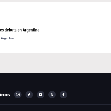
ves debuta en Argentina
d Argentina
inos
FOLLOW
FOLLOW
FOLLOW
FOLLOW
FOLLOW
BILLBOARD
BILLBOARD
BILLBOARD
BILLBOARD
BILLBOARD
ON
ON
ON
ON
ON
INSTAGRAM
YOUTUBE
YOUTUBE
X
FACEBOOK