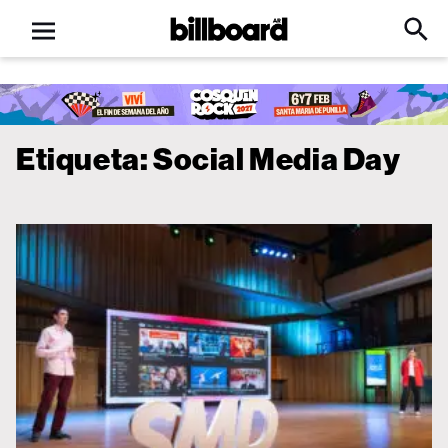
Open
Billboard
Searc
Click
menu
to
Expa
Searc
Input
Etiqueta:
Social Media Day