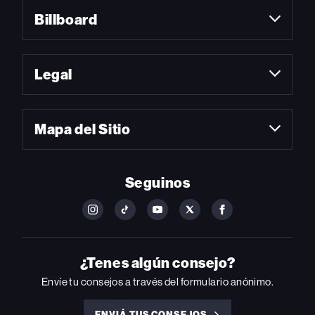
Billboard
Legal
Mapa del Sitio
Seguinos
FOLLOW
FOLLOW
FOLLOW
FOLLOW
FOLLOW
BILLBOARD
BILLBOARD
BILLBOARD
BILLBOARD
BILLBOARD
ON
ON
ON
ON
ON
INSTAGRAM
YOUTUBE
YOUTUBE
X
FACEBOOK
¿Tenes algún consejo?
Envíe tu consejos a través del formulario anónimo.
ENVIÁ TUS CONSEJOS