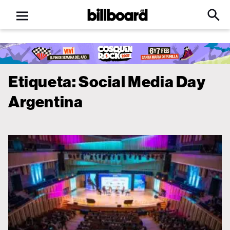
Open
Billboard
Searc
Click
menu
to
Expa
Searc
Input
Etiqueta:
Social Media Day
Argentina