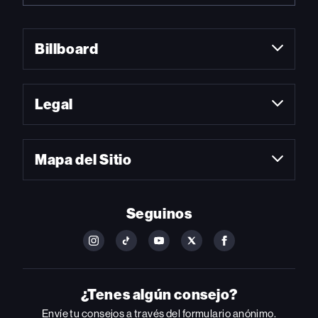
Billboard
Legal
Mapa del Sitio
Seguinos
FOLLOW
FOLLOW
FOLLOW
FOLLOW
FOLLOW
BILLBOARD
BILLBOARD
BILLBOARD
BILLBOARD
BILLBOARD
ON
ON
ON
ON
ON
INSTAGRAM
YOUTUBE
YOUTUBE
X
FACEBOOK
¿Tenes algún consejo?
Envíe tu consejos a través del formulario anónimo.