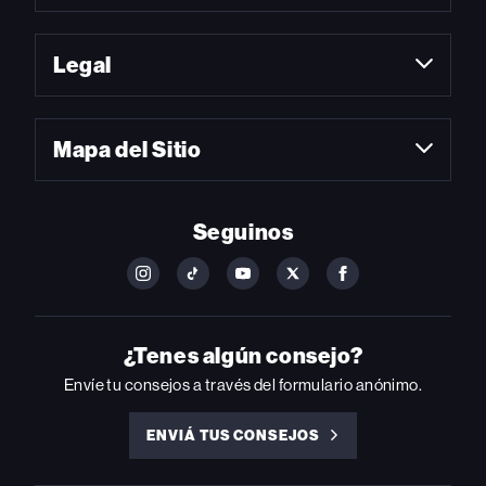
Legal
Mapa del Sitio
Seguinos
FOLLOW
FOLLOW
FOLLOW
FOLLOW
FOLLOW
BILLBOARD
BILLBOARD
BILLBOARD
BILLBOARD
BILLBOARD
ON
ON
ON
ON
ON
INSTAGRAM
YOUTUBE
YOUTUBE
X
FACEBOOK
¿Tenes algún consejo?
Envíe tu consejos a través del formulario anónimo.
ENVIÁ TUS CONSEJOS
ENVIÁ
TUS
CONSEJOS