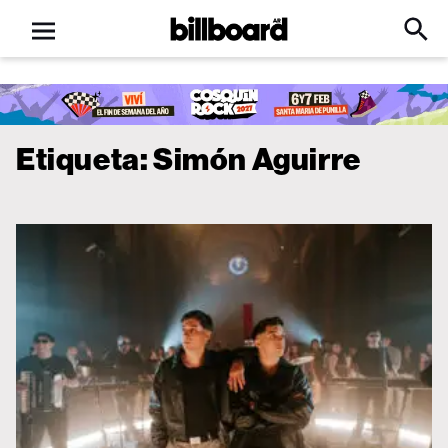
Open
Billboard
Searc
Click
menu
to
Expa
Searc
Input
Etiqueta:
Simón Aguirre