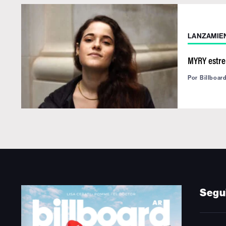
LANZAMIE
MYRY estren
Por
Billboar
Segu