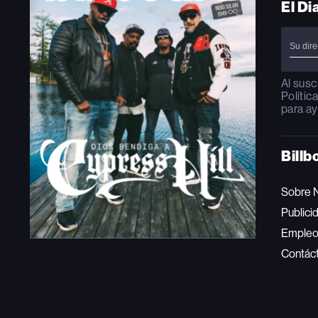
El Di
Al susc
Polític
para ay
Billb
Sobre 
Publici
Emple
Contác