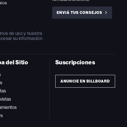
sica
ENVIÁ TUS CONSEJOS
ENVIÁ
TUS
CONSEJOS
inos de uso
y nuestra
ocesar su información
a del Sitio
Suscripciones
s
ANUNCIE EN BILLBOARD
ts
tas
vistas
amientos
ws