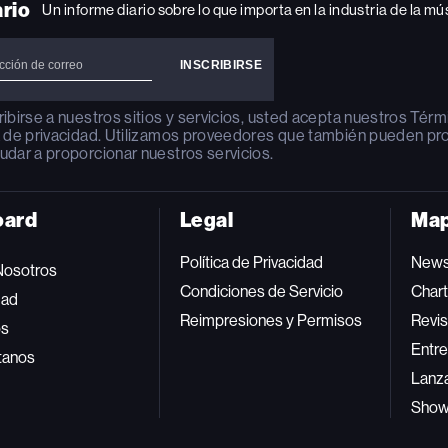
ario
Un informe diario sobre lo que importa en la industria de la mú
ribirse a nuestros sitios y servicios, usted acepta nuestros
Térm
a de privacidad
. Utilizamos proveedores que también pueden pr
udar a proporcionar nuestros servicios.
oard
Legal
Map
Política de Privacidad
New
Nosotros
Condiciones de Servicio
Char
dad
Reimpresiones y Permisos
Revis
os
Entre
tanos
Lanz
Sho