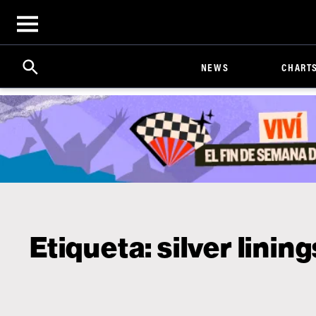
Open
menu
Search
Click
NEWS
CHART
to
Expand
Search
Input
Etiqueta:
silver lining