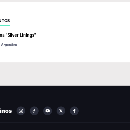
NTOS
a "Silver Linings"
d Argentina
inos
FOLLOW
FOLLOW
FOLLOW
FOLLOW
FOLLOW
BILLBOARD
BILLBOARD
BILLBOARD
BILLBOARD
BILLBOARD
ON
ON
ON
ON
ON
INSTAGRAM
YOUTUBE
YOUTUBE
X
FACEBOOK