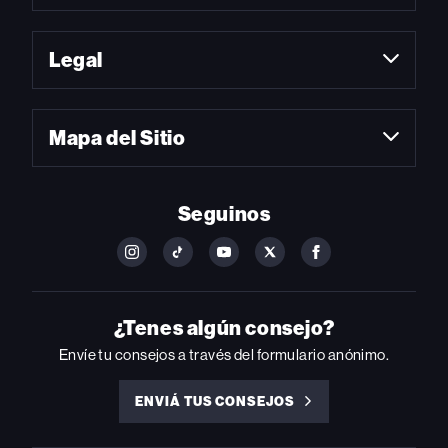
Legal
Mapa del Sitio
Seguinos
FOLLOW
FOLLOW
FOLLOW
FOLLOW
FOLLOW
BILLBOARD
BILLBOARD
BILLBOARD
BILLBOARD
BILLBOARD
ON
ON
ON
ON
ON
INSTAGRAM
YOUTUBE
YOUTUBE
X
FACEBOOK
¿Tenes algún consejo?
Envíe tu consejos a través del formulario anónimo.
ENVIÁ TUS CONSEJOS
ENVIÁ
TUS
CONSEJOS