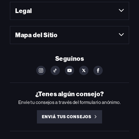
Legal
Mapa del Sitio
Seguinos
FOLLOW
FOLLOW
FOLLOW
FOLLOW
FOLLOW
BILLBOARD
BILLBOARD
BILLBOARD
BILLBOARD
BILLBOARD
ON
ON
ON
ON
ON
INSTAGRAM
YOUTUBE
YOUTUBE
X
FACEBOOK
¿Tenes algún consejo?
Envíe tu consejos a través del formulario anónimo.
ENVIÁ TUS CONSEJOS
ENVIÁ
TUS
CONSEJOS