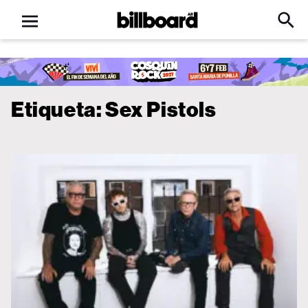
Open
Billboard
Searc
Click
menu
to
Expa
Searc
Input
Etiqueta:
Sex Pistols