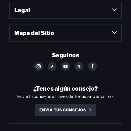
Legal
Mapa del Sitio
Seguinos
FOLLOW
FOLLOW
FOLLOW
FOLLOW
FOLLOW
BILLBOARD
BILLBOARD
BILLBOARD
BILLBOARD
BILLBOARD
ON
ON
ON
ON
ON
INSTAGRAM
YOUTUBE
YOUTUBE
X
FACEBOOK
¿Tenes algún consejo?
Envíe tu consejos a través del formulario anónimo.
ENVIÁ TUS CONSEJOS
ENVIÁ
TUS
CONSEJOS