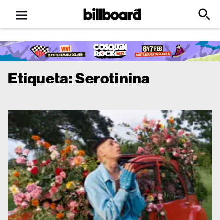
Open
Billboard
Searc
Click
menu
to
Expa
Searc
Input
Etiqueta:
Serotinina