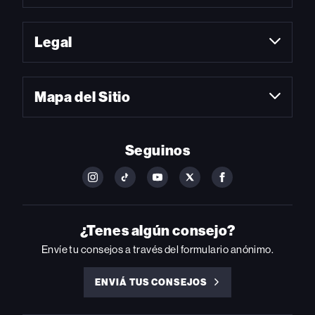
Legal
Mapa del Sitio
Seguinos
FOLLOW
FOLLOW
FOLLOW
FOLLOW
FOLLOW
BILLBOARD
BILLBOARD
BILLBOARD
BILLBOARD
BILLBOARD
ON
ON
ON
ON
ON
INSTAGRAM
YOUTUBE
YOUTUBE
X
FACEBOOK
¿Tenes algún consejo?
Envíe tu consejos a través del formulario anónimo.
ENVIÁ TUS CONSEJOS
ENVIÁ
TUS
CONSEJOS