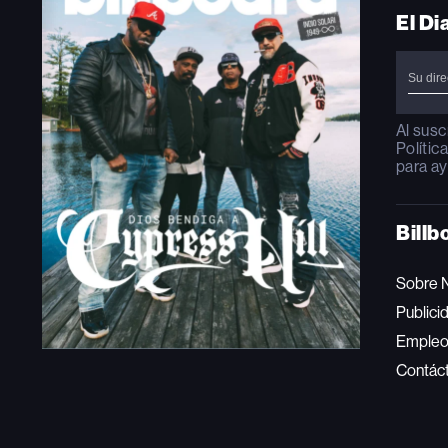
El Di
Al susc
Polític
para ay
Billb
Sobre 
Publici
Emple
Contác