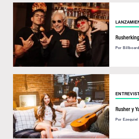
LANZAMIE
Rusherking
Por
Billboar
ENTREVIS
Rusher y Ya
Por
Ezequiel