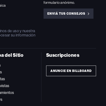
formulario anónimo.
sica
ENVIÁ TUS CONSEJOS
ENVIÁ
TUS
CONSEJOS
inos de uso
y nuestra
ocesar su información
a del Sitio
Suscripciones
s
ANUNCIE EN BILLBOARD
ts
tas
vistas
amientos
ws