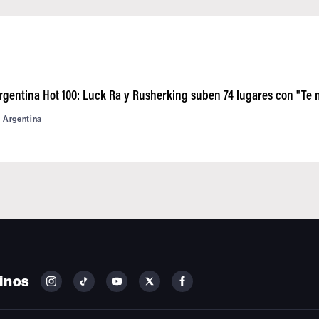
rgentina Hot 100: Luck Ra y Rusherking suben 74 lugares con "Te 
d Argentina
inos
FOLLOW
FOLLOW
FOLLOW
FOLLOW
FOLLOW
BILLBOARD
BILLBOARD
BILLBOARD
BILLBOARD
BILLBOARD
ON
ON
ON
ON
ON