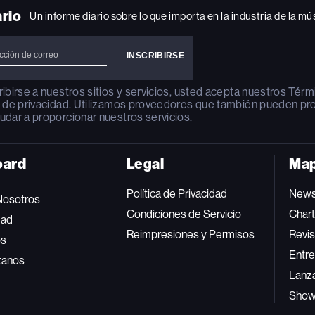
INSTAGRAM
YOUTUBE
YOUTUBE
X
FACEBOOK
ario
Un informe diario sobre lo que importa en la industria de la mú
ribirse a nuestros sitios y servicios, usted acepta nuestros
Térm
a de privacidad
. Utilizamos proveedores que también pueden pr
udar a proporcionar nuestros servicios.
oard
Legal
Map
Política de Privacidad
New
Nosotros
Condiciones de Servicio
Char
dad
Reimpresiones y Permisos
Revis
os
Entre
tanos
Lanz
Sho