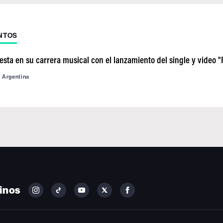
NTOS
sta en su carrera musical con el lanzamiento del single y video 
d Argentina
inos
FOLLOW
FOLLOW
FOLLOW
FOLLOW
FOLLOW
BILLBOARD
BILLBOARD
BILLBOARD
BILLBOARD
BILLBOARD
ON
ON
ON
ON
ON
INSTAGRAM
YOUTUBE
YOUTUBE
X
FACEBOOK