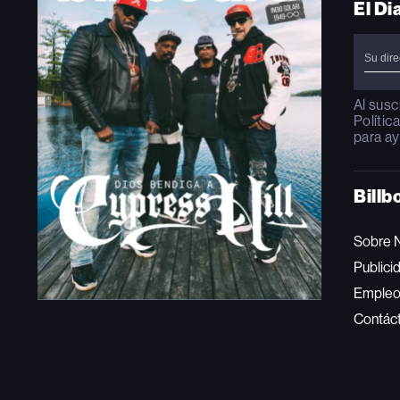
El Di
Al susc
Polític
para ay
Billb
Sobre 
Publici
Emple
Contác