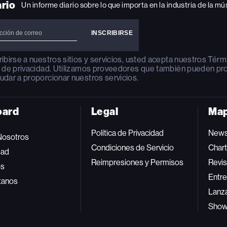
ario
Un informe diario sobre lo que importa en la industria de la mú
ribirse a nuestros sitios y servicios, usted acepta nuestros
Térm
a de privacidad
. Utilizamos proveedores que también pueden pr
udar a proporcionar nuestros servicios.
oard
Legal
Map
Política de Privacidad
New
Nosotros
Condiciones de Servicio
Char
dad
Reimpresiones y Permisos
Revis
os
Entre
tanos
Lanz
Sho