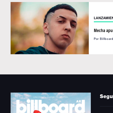
LANZAMIE
Mecha apue
Por
Billboar
Segu