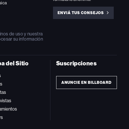
sica
ENVIÁ TUS CONSEJOS
ENVIÁ
TUS
CONSEJOS
inos de uso
y nuestra
ocesar su información
a del Sitio
Suscripciones
s
ANUNCIE EN BILLBOARD
ts
tas
vistas
amientos
ws