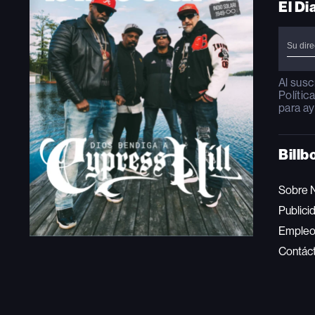
El Di
Al susc
Polític
para ay
Billb
Sobre 
Publici
Emple
Contác