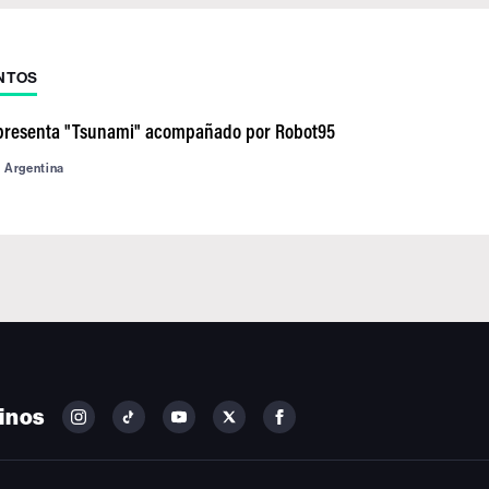
NTOS
presenta "Tsunami" acompañado por Robot95
d Argentina
inos
FOLLOW
FOLLOW
FOLLOW
FOLLOW
FOLLOW
BILLBOARD
BILLBOARD
BILLBOARD
BILLBOARD
BILLBOARD
ON
ON
ON
ON
ON
INSTAGRAM
YOUTUBE
YOUTUBE
X
FACEBOOK