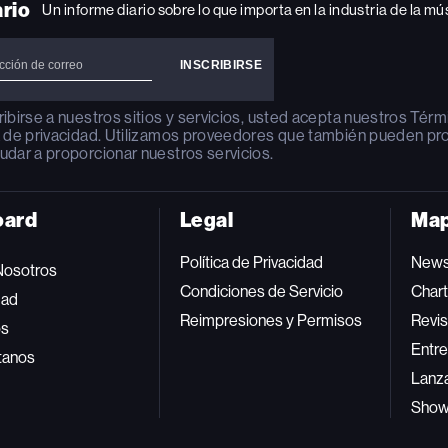
ario
Un informe diario sobre lo que importa en la industria de la mú
ribirse a nuestros sitios y servicios, usted acepta nuestros
Térm
a de privacidad
. Utilizamos proveedores que también pueden pr
udar a proporcionar nuestros servicios.
oard
Legal
Map
Política de Privacidad
New
Nosotros
Condiciones de Servicio
Char
dad
Reimpresiones y Permisos
Revis
os
Entre
tanos
Lanz
Sho