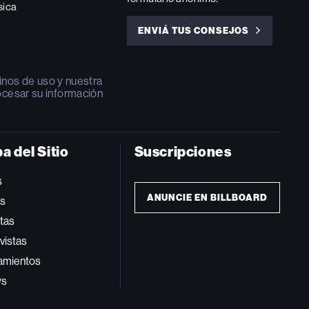
sica
ENVIÁ TUS CONSEJOS
ENVIÁ
TUS
CONSEJOS
inos de uso
y nuestra
ocesar su información
a del Sitio
Suscripciones
s
ANUNCIE EN BILLBOARD
ts
tas
vistas
amientos
ws