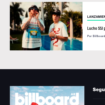
LANZAMIE
Lucho SSJ 
Por
Billboar
Segu