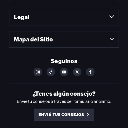
Legal
Mapa del Sitio
Seguinos
FOLLOW
FOLLOW
FOLLOW
FOLLOW
FOLLOW
BILLBOARD
BILLBOARD
BILLBOARD
BILLBOARD
BILLBOARD
ON
ON
ON
ON
ON
INSTAGRAM
YOUTUBE
YOUTUBE
X
FACEBOOK
¿Tenes algún consejo?
Envíe tu consejos a través del formulario anónimo.
ENVIÁ TUS CONSEJOS
ENVIÁ
TUS
CONSEJOS