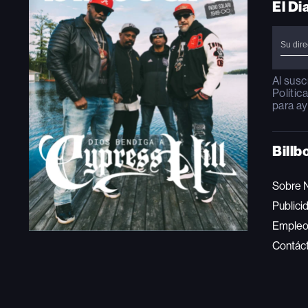
El Di
Al susc
Polític
para ay
Billb
Sobre 
Publici
Emple
Contác