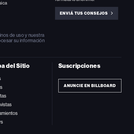
sica
ENVIÁ TUS CONSEJOS
ENVIÁ
TUS
CONSEJOS
inos de uso
y nuestra
ocesar su información
a del Sitio
Suscripciones
s
ANUNCIE EN BILLBOARD
ts
tas
vistas
amientos
ws