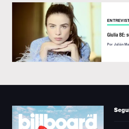
ENTREVIS
Giulia BE: 
Por
Julián M
Segu