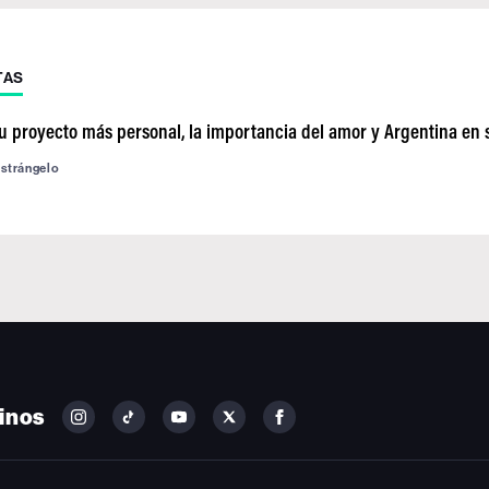
TAS
su proyecto más personal, la importancia del amor y Argentina en
astrángelo
inos
FOLLOW
FOLLOW
FOLLOW
FOLLOW
FOLLOW
BILLBOARD
BILLBOARD
BILLBOARD
BILLBOARD
BILLBOARD
ON
ON
ON
ON
ON
INSTAGRAM
YOUTUBE
YOUTUBE
X
FACEBOOK