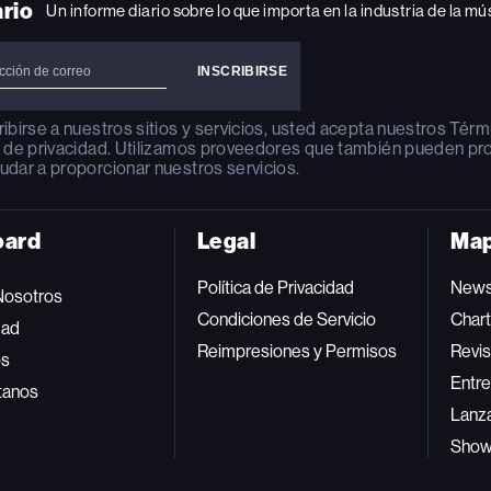
ario
Un informe diario sobre lo que importa en la industria de la mú
ribirse a nuestros sitios y servicios, usted acepta nuestros
Térm
a de privacidad
. Utilizamos proveedores que también pueden pr
udar a proporcionar nuestros servicios.
oard
Legal
Map
Política de Privacidad
New
Nosotros
Condiciones de Servicio
Char
dad
Reimpresiones y Permisos
Revis
os
Entre
tanos
Lanz
Sho