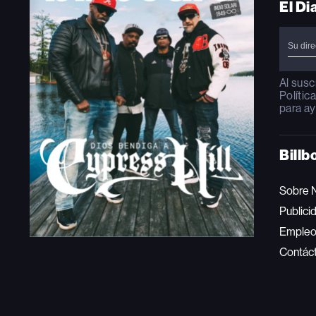
El Di
Al susc
Polític
para ay
Billb
Sobre 
Publici
Emple
Contác