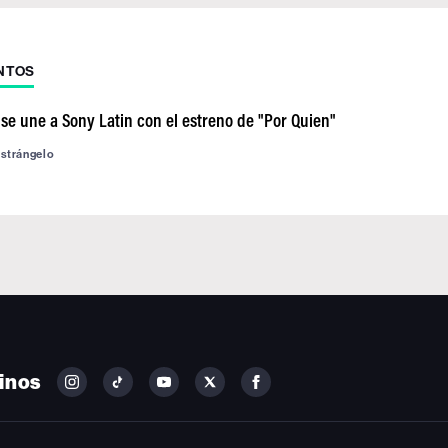
NTOS
 se une a Sony Latin con el estreno de "Por Quien"
astrángelo
inos
FOLLOW
FOLLOW
FOLLOW
FOLLOW
FOLLOW
BILLBOARD
BILLBOARD
BILLBOARD
BILLBOARD
BILLBOARD
ON
ON
ON
ON
ON
INSTAGRAM
YOUTUBE
YOUTUBE
X
FACEBOOK