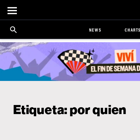
Open
menu
Search
Click
NEWS
CHART
to
Expand
Search
Input
Etiqueta:
por quien