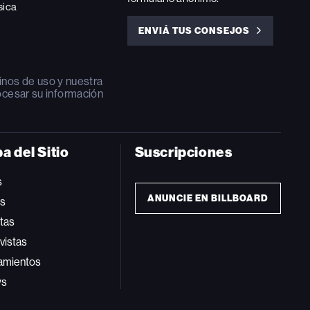
sica
ENVIÁ TUS CONSEJOS
ENVIÁ
TUS
CONSEJOS
inos de uso
y nuestra
ocesar su información
a del Sitio
Suscripciones
s
ANUNCIE EN BILLBOARD
ts
tas
vistas
amientos
ws