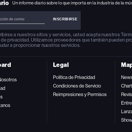
ario
Un informe diario sobre lo que importa en la industria de la mú
ribirse a nuestros sitios y servicios, usted acepta nuestros
Térm
a de privacidad
. Utilizamos proveedores que también pueden pr
udar a proporcionar nuestros servicios.
oard
Legal
Map
Política de Privacidad
New
Nosotros
Condiciones de Servicio
Char
dad
Reimpresiones y Permisos
Revis
os
Entre
tanos
Lanz
Sho