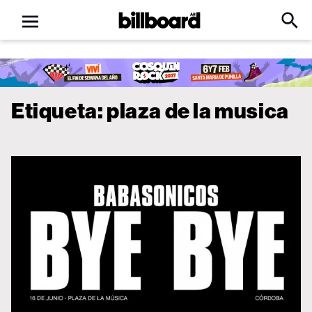
Open
Billboard
Searc
Click
menu
to
Expa
Searc
Input
Etiqueta:
plaza de la musica