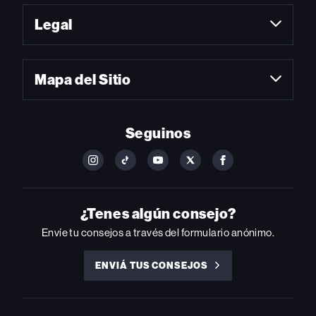
Legal
Mapa del Sitio
Seguinos
FOLLOW
FOLLOW
FOLLOW
FOLLOW
FOLLOW
BILLBOARD
BILLBOARD
BILLBOARD
BILLBOARD
BILLBOARD
ON
ON
ON
ON
ON
INSTAGRAM
YOUTUBE
YOUTUBE
X
FACEBOOK
¿Tenes algún consejo?
Envíe tu consejos a través del formulario anónimo.
ENVIÁ TUS CONSEJOS
ENVIÁ
TUS
CONSEJOS