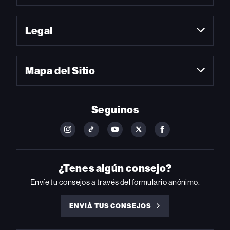
Legal
Mapa del Sitio
Seguinos
FOLLOW
FOLLOW
FOLLOW
FOLLOW
FOLLOW
BILLBOARD
BILLBOARD
BILLBOARD
BILLBOARD
BILLBOARD
ON
ON
ON
ON
ON
INSTAGRAM
YOUTUBE
YOUTUBE
X
FACEBOOK
¿Tenes algún consejo?
Envíe tu consejos a través del formulario anónimo.
ENVIÁ TUS CONSEJOS
ENVIÁ
TUS
CONSEJOS