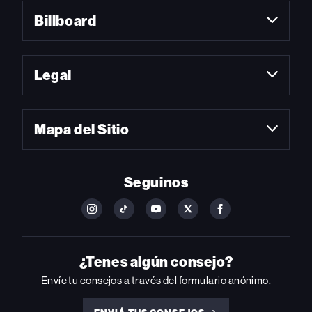
Billboard
Legal
Mapa del Sitio
Seguinos
FOLLOW
FOLLOW
FOLLOW
FOLLOW
FOLLOW
BILLBOARD
BILLBOARD
BILLBOARD
BILLBOARD
BILLBOARD
ON
ON
ON
ON
ON
INSTAGRAM
YOUTUBE
YOUTUBE
X
FACEBOOK
¿Tenes algún consejo?
Envíe tu consejos a través del formulario anónimo.