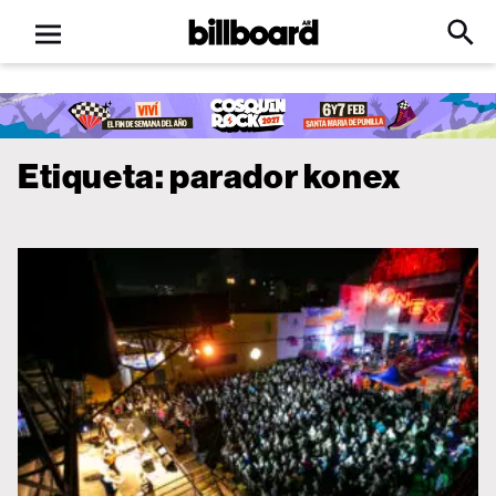
Open
Billboard
Searc
Click
menu
to
Expa
Searc
Input
Etiqueta:
parador konex