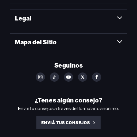
Legal
Mapa del Sitio
Seguinos
FOLLOW
FOLLOW
FOLLOW
FOLLOW
FOLLOW
BILLBOARD
BILLBOARD
BILLBOARD
BILLBOARD
BILLBOARD
ON
ON
ON
ON
ON
INSTAGRAM
YOUTUBE
YOUTUBE
X
FACEBOOK
¿Tenes algún consejo?
Envíe tu consejos a través del formulario anónimo.
ENVIÁ TUS CONSEJOS
ENVIÁ
TUS
CONSEJOS