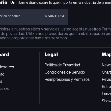
ario
Un informe diario sobre lo que importa en la industria de la mú
ribirse a nuestros sitios y servicios, usted acepta nuestros
Térm
a de privacidad
. Utilizamos proveedores que también pueden pr
udar a proporcionar nuestros servicios.
oard
Legal
Map
Política de Privacidad
New
Nosotros
Condiciones de Servicio
Char
dad
Reimpresiones y Permisos
Revis
os
Entre
tanos
Lanz
Sho