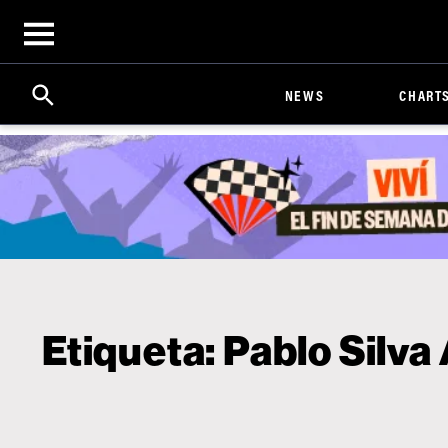
Open
menu
Search
Click
NEWS
CHART
to
Expand
Search
Input
Etiqueta:
Pablo Silva