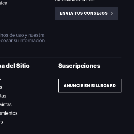
sica
ENVIÁ TUS CONSEJOS
ENVIÁ
TUS
CONSEJOS
inos de uso
y nuestra
ocesar su información
a del Sitio
Suscripciones
s
ANUNCIE EN BILLBOARD
ts
tas
vistas
amientos
ws