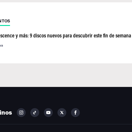
NTOS
escence y más: 9 discos nuevos para descubrir este fin de semana
va
inos
FOLLOW
FOLLOW
FOLLOW
FOLLOW
FOLLOW
BILLBOARD
BILLBOARD
BILLBOARD
BILLBOARD
BILLBOARD
ON
ON
ON
ON
ON
INSTAGRAM
YOUTUBE
YOUTUBE
X
FACEBOOK