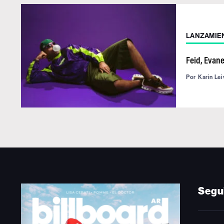
LANZAMIE
Feid, Evan
Por
Karin Lei
Segu