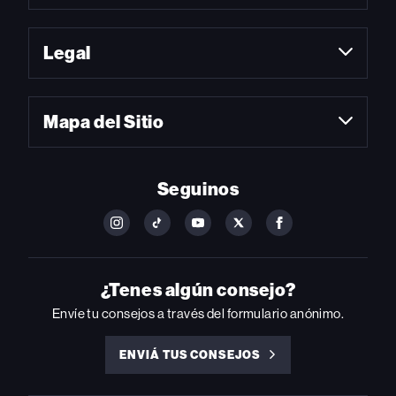
Legal
Mapa del Sitio
Seguinos
FOLLOW
FOLLOW
FOLLOW
FOLLOW
FOLLOW
BILLBOARD
BILLBOARD
BILLBOARD
BILLBOARD
BILLBOARD
ON
ON
ON
ON
ON
INSTAGRAM
YOUTUBE
YOUTUBE
X
FACEBOOK
¿Tenes algún consejo?
Envíe tu consejos a través del formulario anónimo.
ENVIÁ TUS CONSEJOS
ENVIÁ
TUS
CONSEJOS