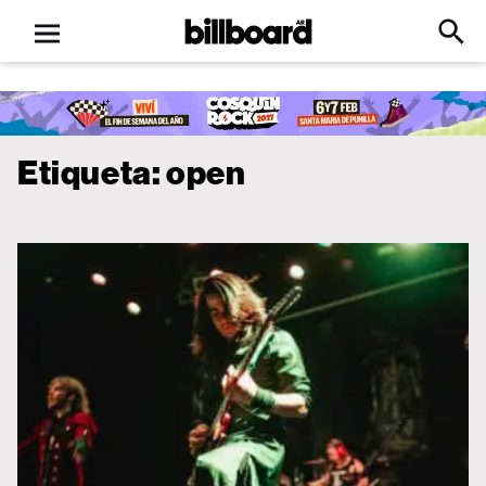
Open
Billboard
Searc
Click
menu
to
Expa
Searc
Input
Etiqueta:
open