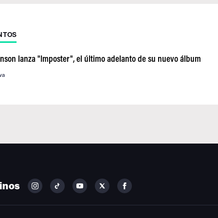
NTOS
inson lanza "Imposter", el último adelanto de su nuevo álbum
va
inos
FOLLOW
FOLLOW
FOLLOW
FOLLOW
FOLLOW
BILLBOARD
BILLBOARD
BILLBOARD
BILLBOARD
BILLBOARD
ON
ON
ON
ON
ON
INSTAGRAM
YOUTUBE
YOUTUBE
X
FACEBOOK