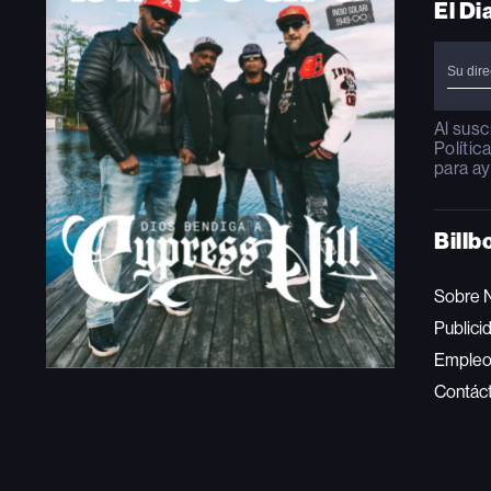
El Di
Al susc
Polític
para ay
Billb
Sobre 
Publici
Emple
Contác