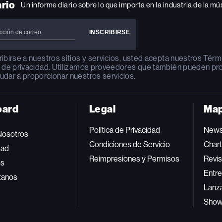
ario
Un informe diario sobre lo que importa en la industria de la mú
ribirse a nuestros sitios y servicios, usted acepta nuestros
Térm
a de privacidad
. Utilizamos proveedores que también pueden pr
udar a proporcionar nuestros servicios.
oard
Legal
Map
Política de Privacidad
New
Nosotros
Condiciones de Servicio
Char
dad
Reimpresiones y Permisos
Revis
os
Entre
tanos
Lanz
Sho