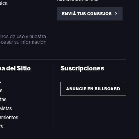
sica
ENVIÁ TUS CONSEJOS
ENVIÁ
TUS
CONSEJOS
inos de uso
y nuestra
ocesar su información
a del Sitio
Suscripciones
s
ANUNCIE EN BILLBOARD
ts
tas
vistas
amientos
ws