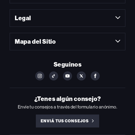
Legal
Mapa del Sitio
Seguinos
FOLLOW
FOLLOW
FOLLOW
FOLLOW
FOLLOW
BILLBOARD
BILLBOARD
BILLBOARD
BILLBOARD
BILLBOARD
ON
ON
ON
ON
ON
INSTAGRAM
YOUTUBE
YOUTUBE
X
FACEBOOK
¿Tenes algún consejo?
Envíe tu consejos a través del formulario anónimo.
ENVIÁ TUS CONSEJOS
ENVIÁ
TUS
CONSEJOS