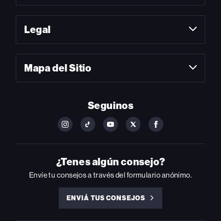
Legal
Mapa del Sitio
Seguinos
FOLLOW
FOLLOW
FOLLOW
FOLLOW
FOLLOW
BILLBOARD
BILLBOARD
BILLBOARD
BILLBOARD
BILLBOARD
ON
ON
ON
ON
ON
INSTAGRAM
YOUTUBE
YOUTUBE
X
FACEBOOK
¿Tenes algún consejo?
Envíe tu consejos a través del formulario anónimo.
ENVIÁ TUS CONSEJOS
ENVIÁ
TUS
CONSEJOS