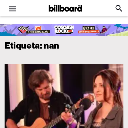
Open
Billboard
Searc
Click
menu
to
Expa
Searc
Input
Etiqueta:
nan