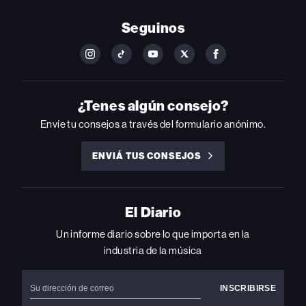
Seguinos
FOLLOW
FOLLOW
FOLLOW
FOLLOW
FOLLOW
BILLBOARD
BILLBOARD
BILLBOARD
BILLBOARD
BILLBOARD
ON
ON
ON
ON
ON
INSTAGRAM
YOUTUBE
YOUTUBE
X
FACEBOOK
¿Tenes algún consejo?
Envíe tu consejos a través del formulario anónimo.
ENVIÁ TUS CONSEJOS
ENVIÁ
TUS
CONSEJOS
El Diario
Un informe diario sobre lo que importa en la
industria de la música