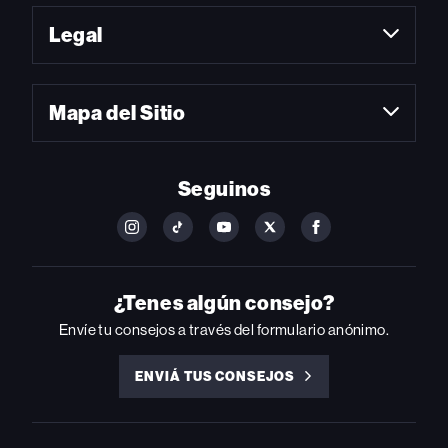
Legal
Mapa del Sitio
Seguinos
FOLLOW
FOLLOW
FOLLOW
FOLLOW
FOLLOW
BILLBOARD
BILLBOARD
BILLBOARD
BILLBOARD
BILLBOARD
ON
ON
ON
ON
ON
INSTAGRAM
YOUTUBE
YOUTUBE
X
FACEBOOK
¿Tenes algún consejo?
Envíe tu consejos a través del formulario anónimo.
ENVIÁ TUS CONSEJOS
ENVIÁ
TUS
CONSEJOS