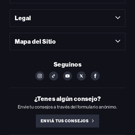
Legal
Mapa del Sitio
Seguinos
FOLLOW
FOLLOW
FOLLOW
FOLLOW
FOLLOW
BILLBOARD
BILLBOARD
BILLBOARD
BILLBOARD
BILLBOARD
ON
ON
ON
ON
ON
INSTAGRAM
YOUTUBE
YOUTUBE
X
FACEBOOK
¿Tenes algún consejo?
Envíe tu consejos a través del formulario anónimo.
ENVIÁ TUS CONSEJOS
ENVIÁ
TUS
CONSEJOS