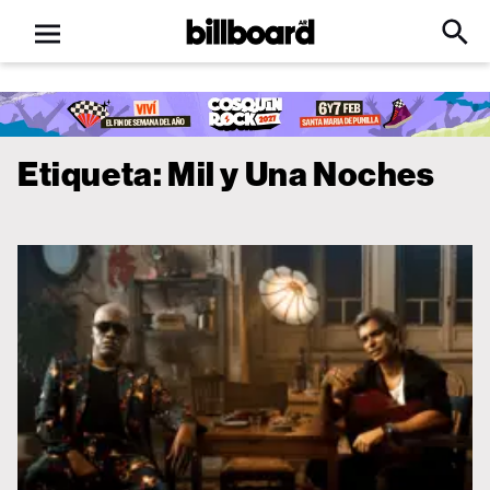
Open
Billboard
Searc
Click
menu
to
Expa
Searc
Input
Etiqueta:
Mil y Una Noches