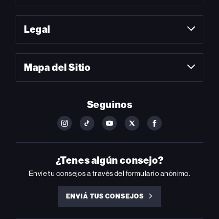
Legal
Mapa del Sitio
Seguinos
FOLLOW
FOLLOW
FOLLOW
FOLLOW
FOLLOW
BILLBOARD
BILLBOARD
BILLBOARD
BILLBOARD
BILLBOARD
ON
ON
ON
ON
ON
INSTAGRAM
YOUTUBE
YOUTUBE
X
FACEBOOK
¿Tenes algún consejo?
Envíe tu consejos a través del formulario anónimo.
ENVIÁ TUS CONSEJOS
ENVIÁ
TUS
CONSEJOS