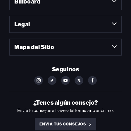
Billboard
Legal
Mapa del Sitio
Seguinos
FOLLOW
FOLLOW
FOLLOW
FOLLOW
FOLLOW
BILLBOARD
BILLBOARD
BILLBOARD
BILLBOARD
BILLBOARD
ON
ON
ON
ON
ON
INSTAGRAM
YOUTUBE
YOUTUBE
X
FACEBOOK
¿Tenes algún consejo?
Envíe tu consejos a través del formulario anónimo.
ENVIÁ TUS CONSEJOS
ENVIÁ