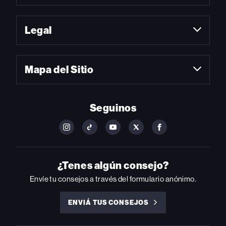
Legal
Mapa del Sitio
Seguinos
FOLLOW
FOLLOW
FOLLOW
FOLLOW
FOLLOW
BILLBOARD
BILLBOARD
BILLBOARD
BILLBOARD
BILLBOARD
ON
ON
ON
ON
ON
INSTAGRAM
YOUTUBE
YOUTUBE
X
FACEBOOK
¿Tenes algún consejo?
Envíe tu consejos a través del formulario anónimo.
ENVIÁ TUS CONSEJOS
ENVIÁ
TUS
CONSEJOS